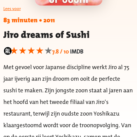
Lees voor
83 minuten
•
2011
Jiro dreams of Sushi
7.8 / 10
IMDB
Met gevoel voor Japanse discipline werkt Jiro al 75
jaar ijverig aan zijn droom om ooit de perfecte
sushi te maken. Zijn jongste zoon staat al jaren aan
het hoofd van het tweede filiaal van Jiro’s
restaurant, terwijl zijn oudste zoon Yoshikazu
klaargestoomd wordt voor de troonopvolging. Van
op de eerste rij leert Yoshikazu, samen met de