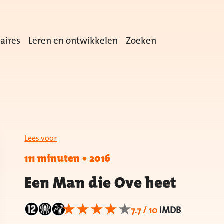
aires
Leren en ontwikkelen
Zoeken
Lees voor
111 minuten
•
2016
Een Man die Ove heet
7.7 / 10
IMDB