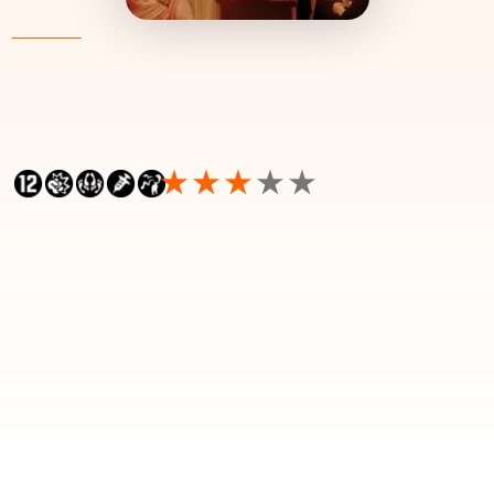
Lees voor
145 minuten
•
2017
The Square
7.1 / 10
IMDB
In een prestigieus museum wordt het nieuwste
werk van een beroemde
Amerikaanse kunstenaar voorbereid. Het
museum schakelt een PR-firma in om de nodige
aandacht te creëren rond de kunstinstallatie maar
dit escaleert en brengt zowel de
museumdirecteur als het museum in een