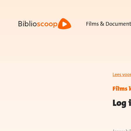
Films & Document
Biblio
scoop
Lees voo
Films 
Log 