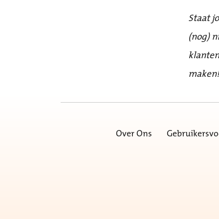
Staat j
(nog) n
klanten
maken
Over Ons
Gebruikersv