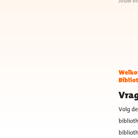
Jouw bi
Welkom
Biblio
Vrag
Volg de
bibliot
bibliot