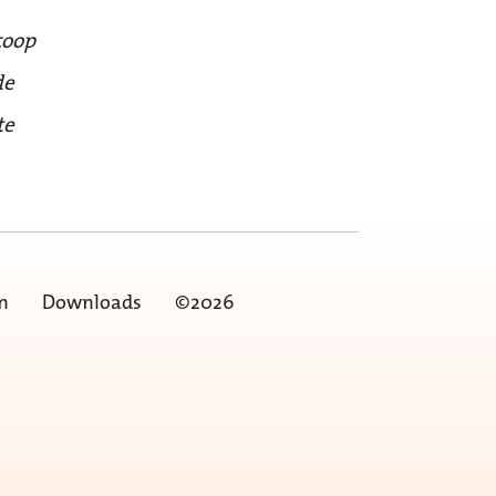
coop
de
te
n
Downloads
©2026