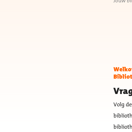
Jouw bi
Welkom
Biblio
Vrag
Volg de
bibliot
bibliot