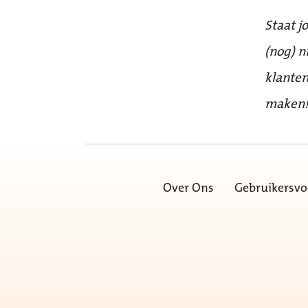
Staat j
(nog) n
klanten
maken
Over Ons
Gebruikersv