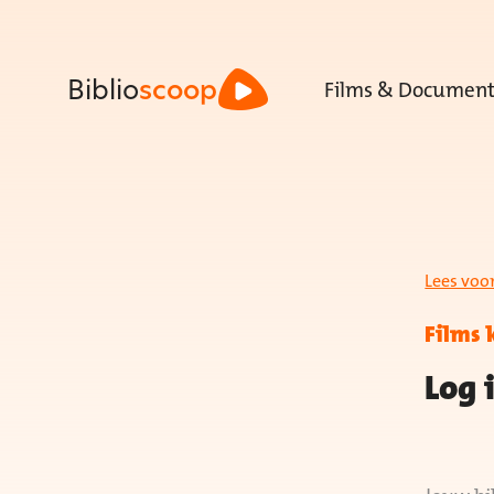
Films & Document
Biblio
scoop
Lees voo
Films 
Log 