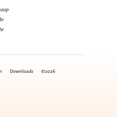
coop
de
te
n
Downloads
©2026