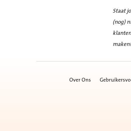
Staat j
(nog) n
klanten
maken
Over Ons
Gebruikersv