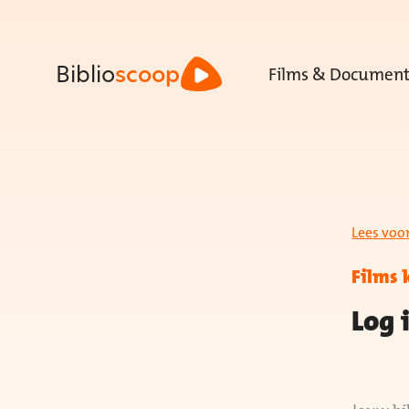
Films & Document
Biblio
scoop
Lees voo
Films 
Log 