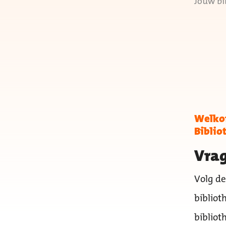
Jouw bi
Welkom
Biblio
Vrag
Volg de
bibliot
bibliot