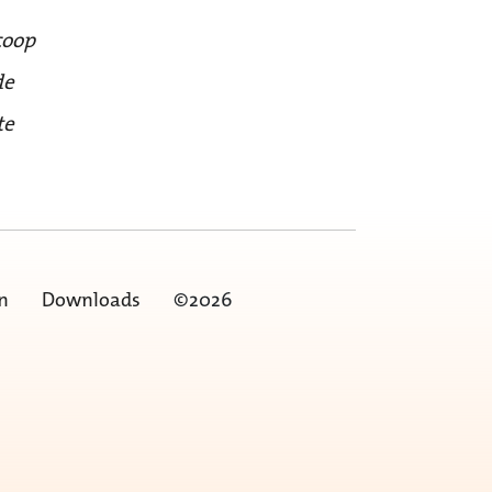
coop
de
te
n
Downloads
©2026