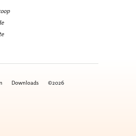
coop
de
te
n
Downloads
©2026