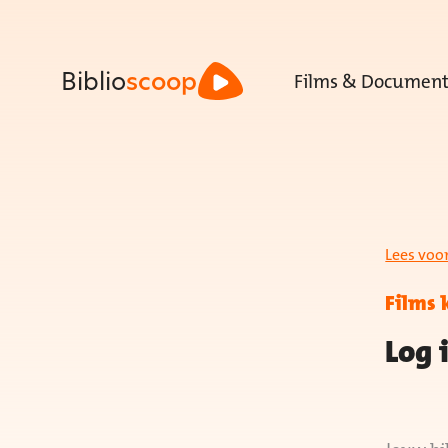
Films & Document
Biblio
scoop
Lees voo
Films 
Log 