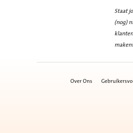
Staat j
(nog) n
klanten
maken
Over Ons
Gebruikersv