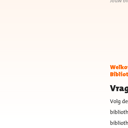
Jouw bi
Welkom
Biblio
Vrag
Volg de
bibliot
bibliot