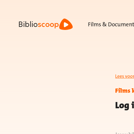
Films & Document
Biblio
scoop
Lees voo
Films 
Log 