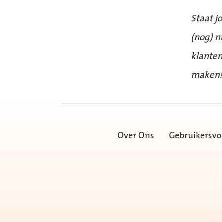
Staat j
(nog) n
klanten
maken
Over Ons
Gebruikersv