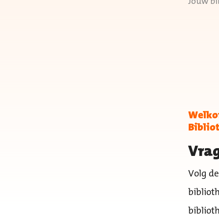
Jouw bi
Welkom
Biblio
Vrag
Volg de
bibliot
bibliot