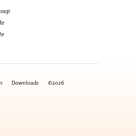
coop
de
te
n
Downloads
©2026