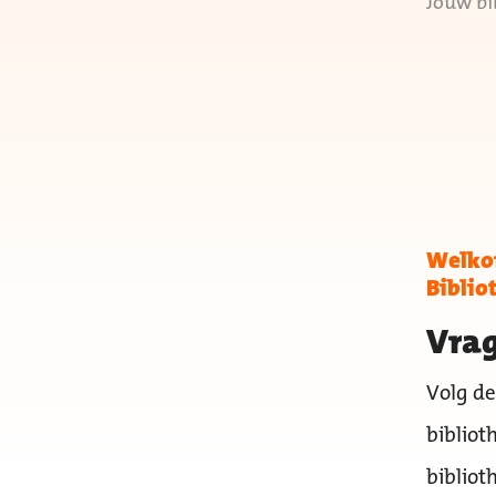
Jouw bi
Welkom
Biblio
Vrag
Volg de
bibliot
bibliot