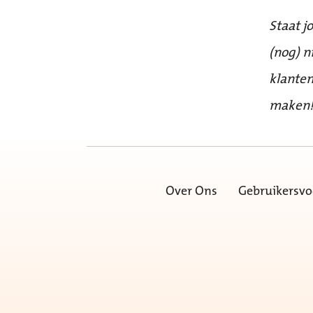
Staat j
(nog) n
klanten
maken
Over Ons
Gebruikersv