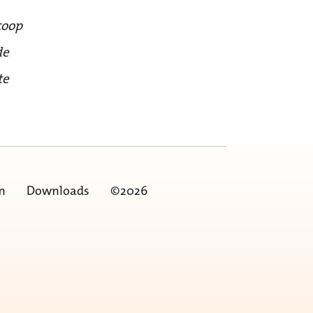
coop
de
te
n
Downloads
©2026