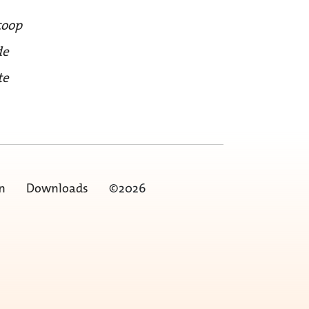
coop
de
te
n
Downloads
©2026