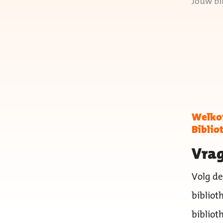
Jouw bi
Welkom
Biblio
Vrag
Volg de
bibliot
bibliot