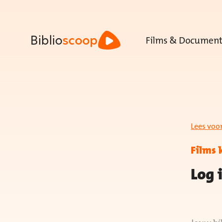
Films & Document
Biblio
scoop
Lees voo
Films 
Log 