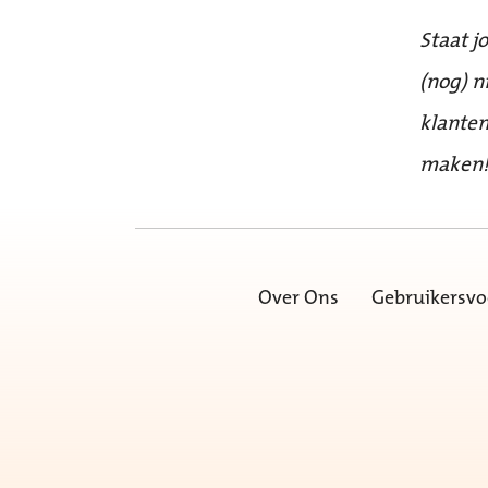
Staat j
(nog) n
klanten
maken
Over Ons
Gebruikersv