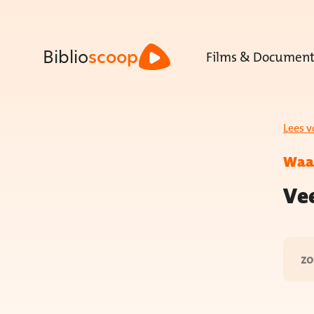
Films & Document
Biblio
scoop
Lees v
Waa
Ve